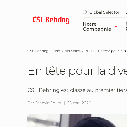
Passer
au
Global Selector
contenu
principal
Notre
Compagnie
CSL Behring Suisse
Nouvelles
2020
En tête pour la di
En tête pour la dive
CSL Behring est classé au premier tier
Par Jasmin Joller
05 mai 2020