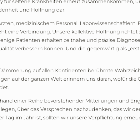
y für seltene Krankheiten erneut zusammenkommen, um
ndenheit und Hoffnung dar.
 Ärzten, medizinischem Personal, Laborwissenschaftlern
ine Verbindung. Unsere kollektive Hoffnung richtet sich
enige Patienten erhalten zeitnahe und präzise Diagnos
lität verbessern können. Und die gegenwärtig als „ers
er Dämmerung auf allen Kontinenten berühmte Wahrzeic
gen auf der ganzen Welt erinnern uns daran, wofür die 
det.
nhand einer Reihe bevorstehender Mitteilungen und En
Kollegen, über das Versprechen nachzudenken, das wir 
r Tag im Jahr ist, sollten wir unsere Verpflichtung erne