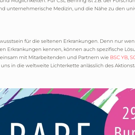
und Möglichkeiten. Für CSL Behring ist z.B. der Forschu
 und unternehmerische Medizin, und die Nähe zu den univ
Bewusstsein für die seltenen Erkrankungen. Denn nur wenn
enen Erkrankungen kennen, können auch spezifische Lös
meinsam mit Mitarbeitenden und Partnern wie
BSC YB
,
S
uns in die weltweite Lichterkette anlässlich des Aktionst