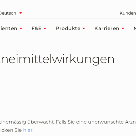
Deutsch
Kunden
ienten
F&E
Produkte
Karrieren
neimittelwirkungen
routinemässig überwacht. Falls Sie eine unerwünschte A
icken Sie
hier
.