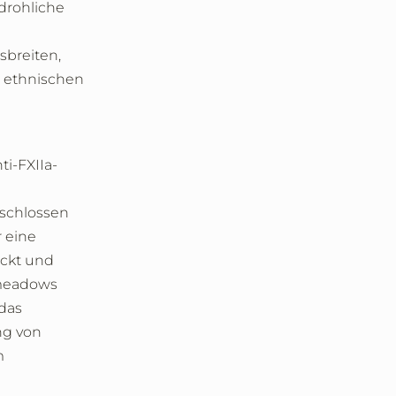
drohliche
sbreiten,
r ethnischen
ti-FXIIa-
eschlossen
r eine
eckt und
dmeadows
das
ng von
m