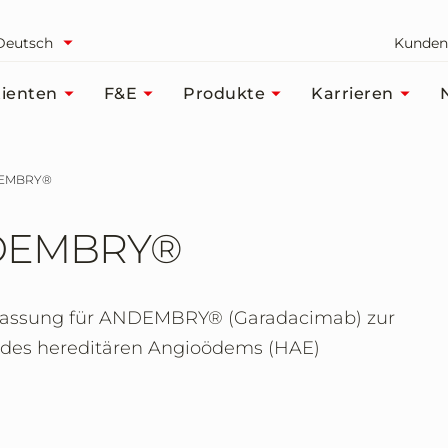
Deutsch
Kunden
ienten
F&E
Produkte
Karrieren
NDEMBRY®
NDEMBRY®
Zulassung für ANDEMBRY® (Garadacimab) zur
 des hereditären Angioödems (HAE)