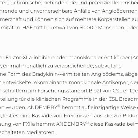
ltene, chronische, behindernde und potenziell lebensbe
ehrende und unvorhersehbare Anfälle von Angioödemen
chmerzhaft und können sich auf mehrere Körperstellen au
emitäten. HAE tritt bei etwa 1 von 50.000 Menschen jede
er Faktor-XIIa-inhibierender monoklonaler Antikörper (An
ge, einmal monatlich zu verabreichende, subkutane
ine Form des Bradykinin-vermittelten Angioödems, abg
bst entwickelte rekombinante monoklonale Antikörper, de
enschaftlern am Forschungsstandort Bio21 von CSL entd
stellung für die klinischen Programme in der CSL Broa
®
ossen wurden. ANDEMBRY
hemmt auf einzigartige Weise 
d, löst es eine Kaskade von Ereignissen aus, die zur Bildu
®
lussung von FXIIa hemmt ANDEMBRY
diese Kaskade bei
schalteten Mediatoren.