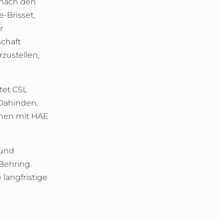
 nach den
-Brisset,
r
chaft
zustellen,
tet CSL
 Dahinden,
chen mit HAE
 und
Behring.
langfristige