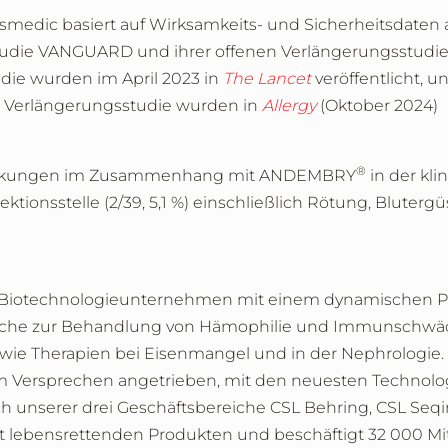
medic basiert auf Wirksamkeits- und Sicherheitsdaten 
tudie VANGUARD und ihrer offenen Verlängerungsstudie
die wurden im April 2023 in
The Lancet
veröffentlicht, u
n Verlängerungsstudie wurden in
Allergy
(Oktober 2024)
®
wirkungen im Zusammenhang mit ANDEMBRY
in der kli
tionsstelle (2/39, 5,1 %) einschließlich Rötung, Bluterg
es Biotechnologieunternehmen mit einem dynamischen Po
olche zur Behandlung von Hämophilie und Immunschwä
wie Therapien bei Eisenmangel und in der Nephrologie. 
em Versprechen angetrieben, mit den neuesten Technol
lich unserer drei Geschäftsbereiche CSL Behring, CSL Seq
it lebensrettenden Produkten und beschäftigt 32 000 Mit