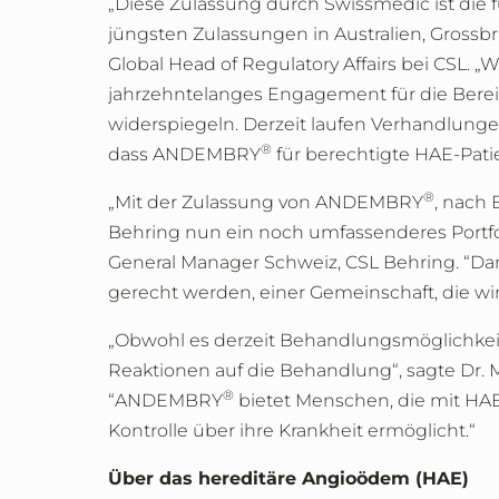
„Diese Zulassung durch Swissmedic ist di
jüngsten Zulassungen in Australien, Grossb
Global Head of Regulatory Affairs bei CSL. „W
jahrzehntelanges Engagement für die Berei
widerspiegeln. Derzeit laufen Verhandlung
®
dass ANDEMBRY
für berechtigte HAE-Patie
®
„Mit der Zulassung von ANDEMBRY
, nach 
Behring nun ein noch umfassenderes Portfol
General Manager Schweiz, CSL Behring. “Da
gerecht werden, einer Gemeinschaft, die wir
„Obwohl es derzeit Behandlungsmöglichkeite
Reaktionen auf die Behandlung“, sagte Dr. M
®
“ANDEMBRY
bietet Menschen, die mit HAE
Kontrolle über ihre Krankheit ermöglicht.“
Über das hereditäre Angioödem (HAE)