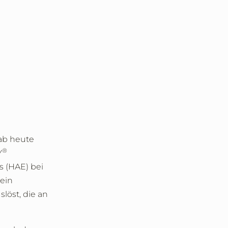
ab heute
®
Y
 (HAE) bei
 ein
löst, die an