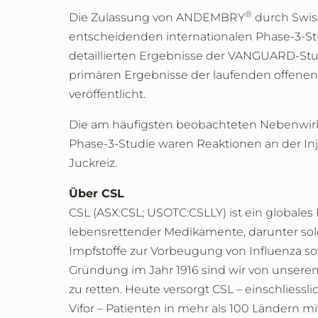
®
Die Zulassung von ANDEMBRY
durch Swiss
entscheidenden internationalen Phase-3-S
detaillierten Ergebnisse der VANGUARD-Stu
primären Ergebnisse der laufenden offene
veröffentlicht.
Die am häufigsten beobachteten Neben
Phase-3-Studie waren Reaktionen an der Injek
Juckreiz.
Über CSL
CSL (ASX:CSL; USOTC:CSLLY) ist ein global
lebensrettender Medikamente, darunter s
Impfstoffe zur Vorbeugung von Influenza so
Gründung im Jahr 1916 sind wir von unser
zu retten. Heute versorgt CSL – einschliess
Vifor – Patienten in mehr als 100 Ländern m