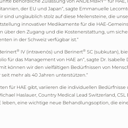
e fünfte behördliche Zulassung von ANDEMBRY
für HAE,
ritannien, der EU und Japan“, sagte Emmanuelle Lecomte
ir sind unglaublich stolz auf diese Meilensteine, die unse
tstellung innovativer Medikamente für die HAE-Gemeins
en über den Zugang und die Kostenerstattung, um sicher
nten in der Schweiz verfügbar ist.“
®
®
Berinert
IV (intravenös) und Berinert
SC (subkutan), bie
io für das Management von HAE an“, sagte Dr. Isabelle
mit können wir den vielfältigen Bedürfnissen von Mens
 seit mehr als 40 Jahren unterstützen.“
n für HAE gibt, variieren die individuellen Bedürfnisse
ichael Haslauer, Country Medical Lead Switzerland, CSL 
 leben, eine wichtige neue Behandlungsoption, die eine 