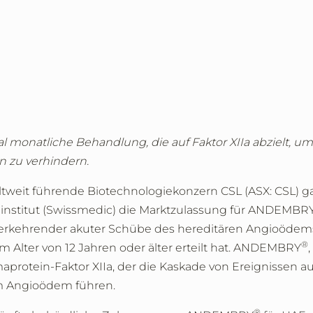
al monatliche Behandlung, die auf Faktor XIIa abzielt, um
 zu verhindern.
ltweit führende Biotechnologiekonzern CSL (ASX: CSL) g
elinstitut (Swissmedic) die Marktzulassung für ANDEMBR
derkehrender akuter Schübe des hereditären Angioödems
®
 Alter von 12 Jahren oder älter erteilt hat. ANDEMBRY
,
rotein-Faktor XIIa, der die Kaskade von Ereignissen aus
em Angioödem führen.
®