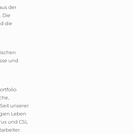
aus der
. Die
nd die
nischen
üsse und
rtfolio
che,
Seit unserer
ogien Leben
irus und CSL
arbeiter.