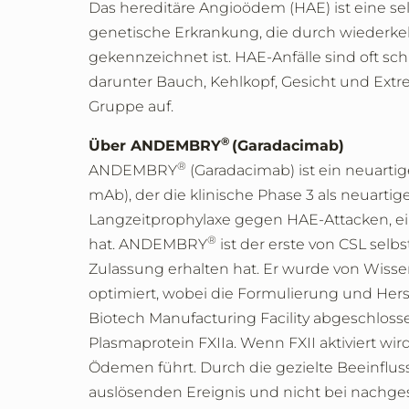
Das hereditäre Angioödem (HAE) ist eine se
genetische Erkrankung, die durch wiederk
gekennzeichnet ist. HAE-Anfälle sind oft s
darunter Bauch, Kehlkopf, Gesicht und Extr
Gruppe auf.
®
Über ANDEMBRY
(Garadacimab)
®
ANDEMBRY
(Garadacimab) ist ein neuartig
mAb), der die klinische Phase 3 als neuarti
Langzeitprophylaxe gegen HAE-Attacken, e
®
hat. ANDEMBRY
ist der erste von CSL sel
Zulassung erhalten hat. Er wurde von Wiss
optimiert, wobei die Formulierung und Her
Biotech Manufacturing Facility abgeschl
Plasmaprotein FXIIa. Wenn FXII aktiviert wir
Ödemen führt. Durch die gezielte Beeinf
auslösenden Ereignis und nicht bei nachge