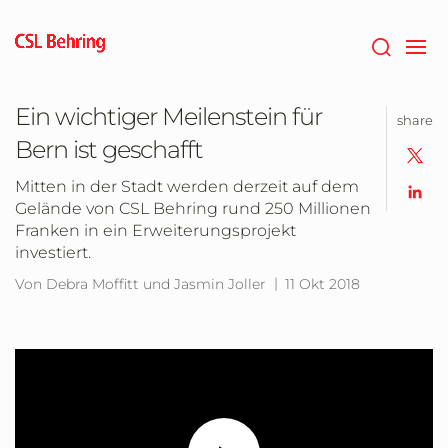
Zum
Hauptinhalt
springen
Ein wichtiger Meilenstein für
share
Bern ist geschafft
Mitten in der Stadt werden derzeit auf dem
Gelände von CSL Behring rund 250 Millionen
Franken in ein Erweiterungsprojekt
investiert.
Von Debra Moffitt und Jasmin Joller
11 Okt 2018