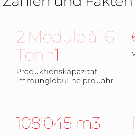
Zahlen und Fakten
2 Module à 16
Tonnen
Produktionskapazität
Immunglobuline pro Jahr
108'045 m3