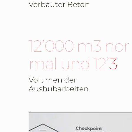
Verbauter Beton
12’000 m3
normal und
12’000 m3
Felsen