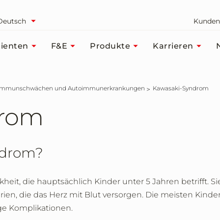
Deutsch
Kunden
ienten
F&E
Produkte
Karrieren
Immunschwächen und Autoimmunerkrankungen
Kawasaki-Syndrom
drom
ndrom?
heit, die hauptsächlich Kinder unter 5 Jahren betrifft.
rien, die das Herz mit Blut versorgen. Die meisten Kinder
ige Komplikationen.