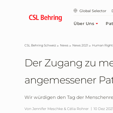
Zum
Hauptinhalt
Global Selector
springen
Über Uns
Pat
CSL Behring Schweiz
News
News 2021
Human Right
Der Zugang zu me
angemessener Pati
Wir würdigen den Tag der Menschenrech
Von Jennifer Meschke & Célia Rohrer
10 Dez 202