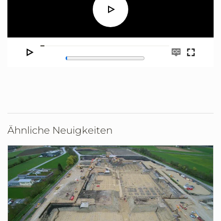
Play
Seek
Enable
Play
Enter
captions
fullscre
Ähnliche Neuigkeiten