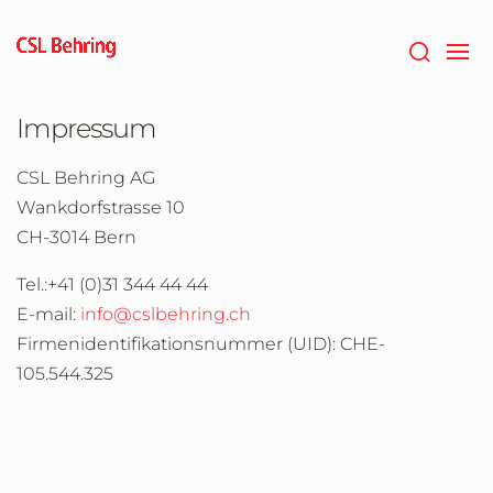
Zum
Hauptinhalt
springen
Impressum
CSL Behring AG
Wankdorfstrasse 10
CH-3014 Bern
Tel.:
+41 (0)31 344 44 44
E-mail:
info@cslbehring.ch
Firmenidentifikationsnummer (UID): CHE-
105.544.325